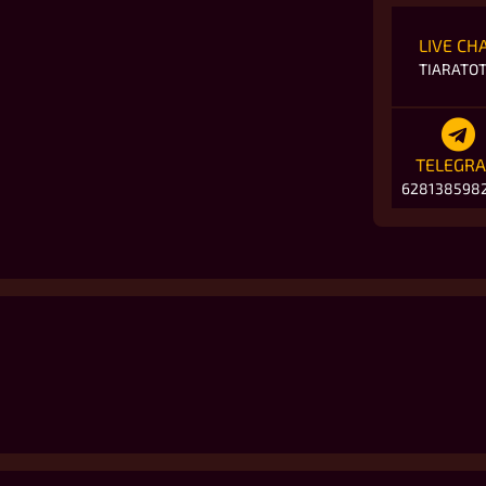
LIVE CH
TIARATO
TELEGR
628138598