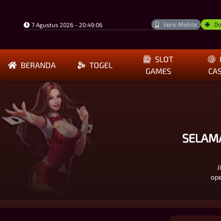
Versi Mobile
D
7 Agustus 2026 - 20:49:07
SLOT
BERANDA
TOGEL
GAMES
CA
SELAMA
J
ope