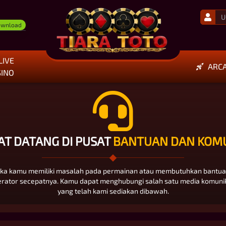
ownload
LIVE
ARC
SINO
T DATANG DI PUSAT
BANTUAN DAN KOMU
ika kamu memiliki masalah pada permainan atau membutuhkan bantu
rator secepatnya. Kamu dapat menghubungi salah satu media komuni
yang telah kami sediakan dibawah.